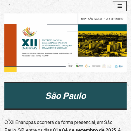
Pular
para
o
conteúdo
São Paulo
O XII Enanppas ocorrerá de forma presencial, em São
Paulo-SP, entre os dias
01 a 04 de setembro de 2025
. A